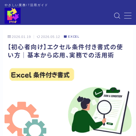
やさしい業務IT活用ガイド
MENU
2026.01.19
2026.05.12
EXCEL
HOME
【初心者向け】エクセル条件付き書式の使
い方｜基本から応用、実務での活用術
EXCEL
WORD
OneNote