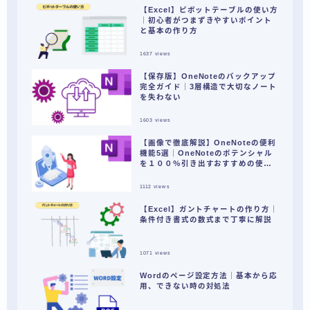
【Excel】ピボットテーブルの使い方
｜初心者がつまずきやすいポイント
と基本の作り方
1637
views
【保存版】OneNoteのバックアップ
完全ガイド｜3層構造で大切なノート
を失わない
1603
views
【画像で徹底解説】OneNoteの便利
機能5選｜OneNoteのポテンシャル
を１００％引き出すおすすめの使い
方とは？
1112
views
【Excel】ガントチャートの作り方｜
条件付き書式の数式まで丁寧に解説
1071
views
Wordのページ設定方法｜基本から応
用、できない時の対処法