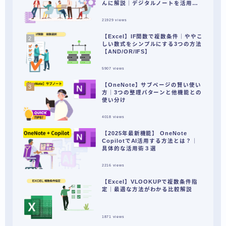
んに解説｜デジタルノートを活用し
て作業を効率化する方法とは？
21929
views
【Excel】IF関数で複数条件｜ややこ
しい数式をシンプルにする3つの方法
【AND/OR/IFS】
5907
views
【OneNote】サブページの賢い使い
方｜3つの整理パターンと他機能との
使い分け
4018
views
【2025年最新機能】 OneNote
CopilotでAI活用する方法とは？｜
具体的な活用術３選
2216
views
【Excel】VLOOKUPで複数条件指
定｜最適な方法がわかる比較解説
1871
views