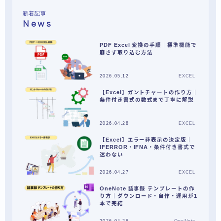
新着記事
News
PDF Excel 変換の手順｜標準機能で
崩さず取り込む方法
2026.05.12
EXCEL
【Excel】ガントチャートの作り方｜
条件付き書式の数式まで丁寧に解説
2026.04.28
EXCEL
【Excel】エラー非表示の決定版｜
IFERROR・IFNA・条件付き書式で
迷わない
2026.04.27
EXCEL
OneNote 議事録 テンプレートの作
り方｜ダウンロード・自作・運用が1
本で完結
2026.04.26
OneNote