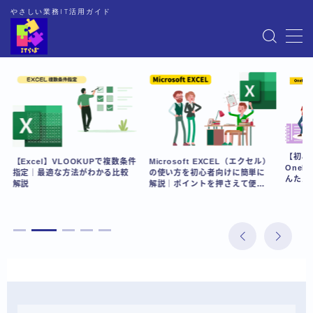
やさしい業務IT活用ガイド
MENU
HOME
EXCEL
【初心
【Excel】VLOOKUPで複数条件
Microsoft EXCEL（エクセル）
One
WORD
指定｜最適な方法がわかる比較
の使い方を初心者向けに簡単に
んたん
解説
解説｜ポイントを押さえて便利
を活用
に使おう！
法とは
OneNote