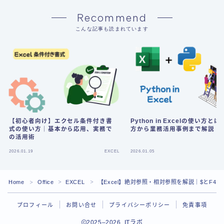
Recommend
こんな記事も読まれています
【初心者向け】エクセル条件付き書
Python in Excelの使い方と
式の使い方｜基本から応用、実務で
方から業務活用事例まで解説
の活用術
2026.01.19
EXCEL
2026.01.05
Home
Office
EXCEL
【Excel】絶対参照・相対参照を解説｜$とF
＞
＞
＞
プロフィール
お問い合せ
プライバシーポリシー
免責事項
2025–2026 ITラボ