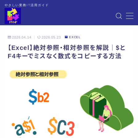
やさしい業務IT活用ガイド
MENU
2026.04.14
2026.05.23
EXCEL
HOME
【Excel】絶対参照・相対参照を解説｜$と
F4キーでミスなく数式をコピーする方法
EXCEL
WORD
OneNote