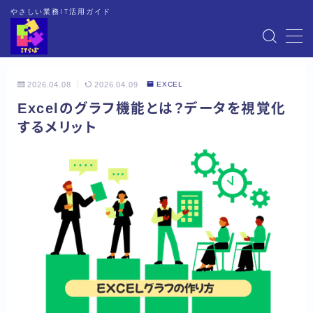
やさしい業務IT活用ガイド
MENU
2026.04.08
2026.04.09
EXCEL
HOME
Excelのグラフ機能とは？データを視覚化
するメリット
EXCEL
WORD
OneNote