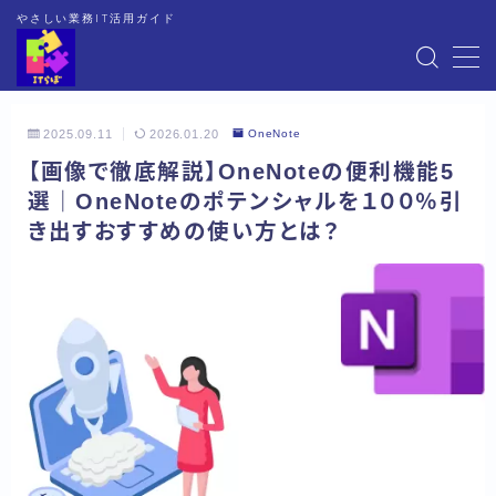
やさしい業務IT活用ガイド
MENU
2025.09.11
2026.01.20
OneNote
HOME
【画像で徹底解説】OneNoteの便利機能5
選｜OneNoteのポテンシャルを１００％引
EXCEL
き出すおすすめの使い方とは？
WORD
OneNote